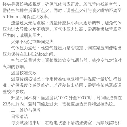
接头是否松动或脱落，确保气体供应正常。若气管内残留空气，
需待空气排空后重新点火。同时，调整点火针与喷火嘴的距离至
5-10mm，确保点火效率。
流量过大无法点燃：流量计应从小向大逐步调节，避免气体
压力过大导致火焰不稳定。若气体压力过高，需调整燃烧管底座
压力阀，减弱其压力。
火焰不稳定或瞬间熄火
气体压力波动：检查气源压力是否稳定，调整减压阀使输出
压力保持在0.1-0.2Mpa之间。
空气对流量过大：调整燃烧管空气调节器，减少空气对流对
火焰的影响。
温度校准失败
温度传感器误差：使用标准铂电阻和干井温度计量炉进行校
准，确保温度传感器准确。若误差超出范围，需更换传感器或调
整校准参数。
升温时间不符：当温度从100℃升至700℃时，时间应控制在
23.5s±1s内。若时间偏差过大，需检查加热元件和温控系统。
二、维护与保养
日常清洁
每次试验结束后，在断电状态下清洁燃烧室，清除残留物和