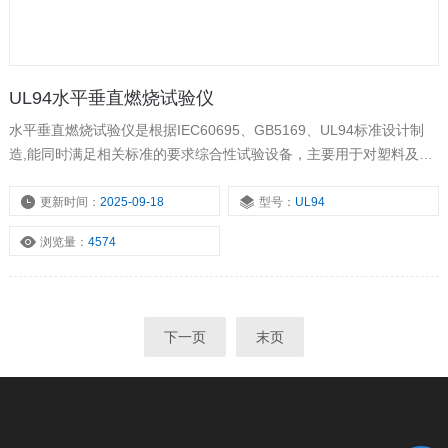
UL94水平垂直燃烧试验仪
水平垂直燃烧试验仪是根据IEC60695、GB5169、UL94标准设计制
造,能同时满足相关标准的要求综合性试验设备，主要用于对塑料及其
他非金属材料部件样品的可燃性能的测试，通过模拟技术评定材料着
火阻燃性能，以此来评定材料意外着火引发火灾的危险程度。
更新时间：
2025-09-18
型号：
UL94
浏览量：
4574
下一页
末页