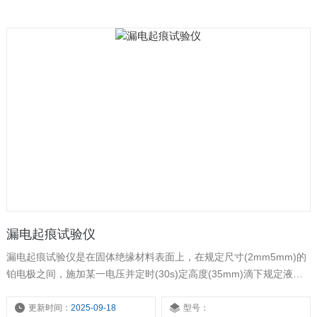
漏电起痕试验仪
漏电起痕试验仪是在固体绝缘材料表面上，在规定尺寸(2mm5mm)的
铂电极之间，施加某一电压并定时(30s)定高度(35mm)滴下规定液滴
体积的导电液体(0.1%NH4CL)，用以评价固体绝缘材料表面在电场和
潮湿或污染介质联合作用下的耐漏电性能，测定其相比电痕化指数
更新时间：
2025-09-18
型号：