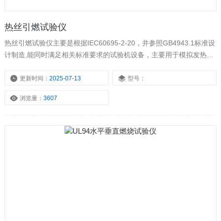
热丝引燃试验仪
热丝引燃试验仪主要是根据IEC60695-2-20，并参照GB4943.1标准设
计制造,能同时满足相关标准要求的试验机设备，主要用于模拟发热元
件或热传递源所造成的热应力，适用于电工电子产品、家用电器等器
具中的邻近发热源（距离小于13mm）或者热传递源（距离小于
更新时间：
2025-07-13
型号：
13mm）的固体绝缘材料部件由于受热而产生着火危险的试验。
浏览量：
3607