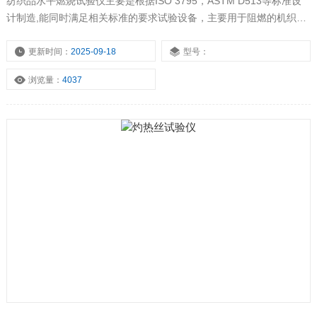
纺织品水平燃烧试验仪主要是根据ISO 3795，ASTM D513等标准设
计制造,能同时满足相关标准的要求试验设备，主要用于阻燃的机织
物、针织物、涂层产品、层压产品燃烧速率的测定。用以测定纺织品
水平方向火焰蔓延。
更新时间：
2025-09-18
型号：
浏览量：
4037