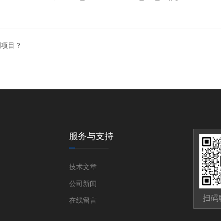
测项目？
服务与支持
技术文章
公司新闻
扫码
在线留言