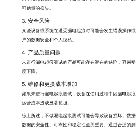
可估量的损失。
3. 安全风险
某些设备或系统在遭受漏电起痕时可能会发生错误操作或
户的数据安全和个人隐私。
4. 产品质量问题
未进行漏电起痕测试的产品可能存在潜在的缺陷，容易受
度下降。
5. 维修和更换成本增加
如果未进行漏电起痕测试，设备在使用过程中因漏电起痕
运营成本造成显著负担。
综上所述，不做漏电起痕测试可能会导致设备损坏、数据
数据的安全性、可靠性和稳定性至关重要。通过合适的测