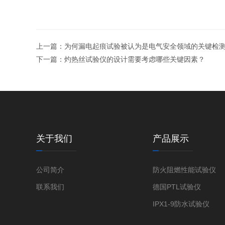
上一篇：
为何漏电起痕试验被认为是电气安全领域的关键检
下一篇：
灼热丝试验仪的设计需要考虑哪些关键因素？
关于我们
产品展示
公司简介
防火阻燃性能试验仪
联系我们
德国PTL试验仪
IPX1-9防水试验仪