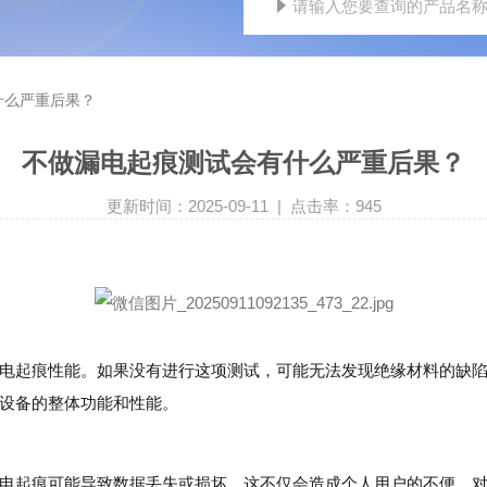
什么严重后果？
不做漏电起痕测试会有什么严重后果？
更新时间：2025-09-11 | 点击率：945
电起痕性能。如果没有进行这项测试，可能无法发现绝缘材料的缺
设备的整体功能和性能。
电起痕可能导致数据丢失或损坏。这不仅会造成个人用户的不便，