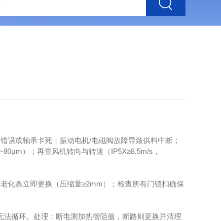
误或轴承卡死；振动电机/电磁阀故障导致供料中断；
0μm）；再查风机转向与转速（IP5X≥8.5m/s，
化条立即更换（压缩量≥2mm）；检查所有门锁扣确保
无法循环。处理：断电测加热管阻值，断路则更换并清理