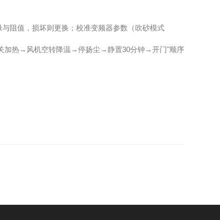
缘与阻值，损坏则更换；校准变频器参数（吹砂模式
加热→风机空转降温→停扬尘→静置30分钟→开门"顺序