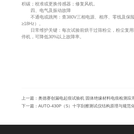
积碳；校准或更换传感器；修复风机。
四、电气及振动故障
不通电或跳闸：查380V三相电源、相序、零线及保
≥18Hz）。
日常维护关键：每次试验前烘干过筛粉尘，粉尘复用不超过
停机，可降低30%以上故障率。
上一篇：
奥德赛创漏电起痕试验机 固体绝缘材料电痕检测应
下一篇：
AUTO-430P（S）十字刮擦测试仪结构原理与规