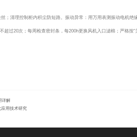
险丝；清理控制柜内积尘防短路。振动异常：用万用表测振动电机绝
20次；每周检查密封条，每200h更换风机入口滤棉；严格按"关
用详解
范化应用技术研究