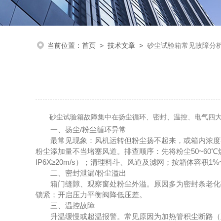
当前位置：
首页
>
技术文章
>
砂尘试验箱常见故障分
砂尘试验箱故障集中在扬尘循环、密封、温控、电气四大模
一、扬尘/粉尘循环异常
最常见现象：风机运转但粉尘扬不起来，或箱内浓度不
粉尘添加量不当堵塞风道。排查顺序：先将粉尘50~60℃烘干2
IP6X≥20m/s）；清理料斗、风道及滤网；按箱体容积1%
二、密封泄漏/粉尘溢出
箱门缝隙、观察窗处粉尘外溢。原因多为密封条老化破
锁紧；开启压力平衡阀降低压差。
三、温控故障
升温缓慢或超温报警。常见原因为加热管积尘断路（正常