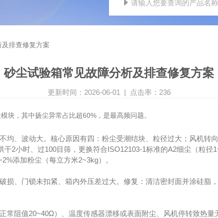
析及排查修复方案
砂尘试验箱常见故障分析及排查修复方案
更新时间：2026-06-01 | 点击率：236
块，其中扬尘异常占比超60%，是最高频问题。
均、波动大。核心原因有四：粉尘受潮结块、粒径过大；风机转向错
小时、过100目筛，更换符合ISO12103-1标准的A2细尘（粒径1~8
~2%添加粉尘（每立方米2~3kg）。
损、门锁未扣紧、箱内外压差过大。修复：清洁密封面并涂硅脂，老
阻值20~40Ω）、温度传感器漂移或表面附尘、风机停转致热量