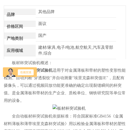
介绍
其他品牌
品牌
面议
价格区间
国产
产地类别
建材/家具,电子/电池,航空航天,汽车及零部
应用领域
件,综合
板材杯突试验机概述：
全自动板材杯突试验机
适用于对金属薄板和带材的塑性变形性能
检测。自动判断“穿透裂纹"并自动测量“埃里克森杯突值IE"，且配有
摄像头，可以通过视频回放功能更准确的确定出现裂缝瞬间的杯突
值。是金属薄板和带材的生产企业、质检单位、钢铁研究院等单位常
用的设备。
全自动板材杯突试验机依据标准：符合国家标准GB4156《金属
材料薄板和薄带埃里克森杯突试验》用以检验金属薄板和带材的塑性