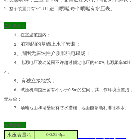
5.
3个UL进口喷嘴,每个喷嘴有水压表。
整个装置共有
工作条件：
、在室温范围内；
1
、在稳固的基础上水平安装；
2
、周围无腐蚀性介质和强电磁场；
3
、电源电压波动范围不许超过额定电压的
±
,
电源频率
H
4
10%
50
；
z
、有独立接地线；
5
、试验机周围应留有不小于
的空间，其工作环境应整洁，
6
0.5m
；
无灰尘
、场地地面和墙壁应有防水措施，地面能够顺利排除积水。
7
技术参数：
水压表量程
0-0.25Mpa