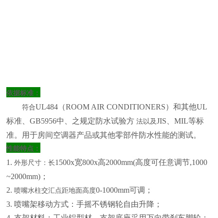
依据标准：
UL484（ROOM AIR CONDITIONERS）和其他UL
符合
标准、GB5956中、之规定防水试验方
JIS、MIL等标
法以及
准。用于房间空调器产品或其他零部件防水性能的测试。
性能特点：
1.
1500x宽800x高2000mm(高度可任意调节,1000
外形尺寸：长
~2000mm)；
2.
0-1000mm可调；
喷嘴水柱交汇点距地面高度
3.
喷嘴架移动方式：手摇不锈钢轮自由升降；
4.
支架材料：工业铝型材，支架底座采用万向带刹车脚轮；