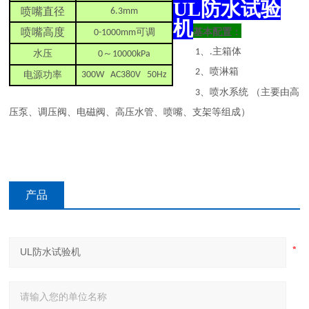
UL
防水
试验
喷嘴直径
6.3mm
机
喷嘴高度
可调
基本配置：
0-1000mm
、
主箱体
1
.
水压
～
0
10000kPa
、喷淋箱
2
电源功率
300
W AC380V 50Hz
、喷水系统
（主要由高
3
压泵、调压阀、电磁阀、高压水管、喷嘴、支架等组成）
产品
咨询