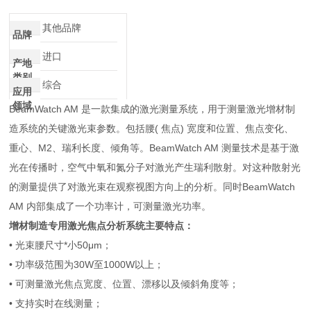
介绍
其他品牌
品牌
进口
产地
类别
综合
应用
领域
BeamWatch AM 是一款集成的激光测量系统，用于测量激光增材制
造系统的关键激光束参数。包括腰( 焦点) 宽度和位置、焦点变化、
重心、M2、瑞利长度、倾角等。BeamWatch AM 测量技术是基于激
光在传播时，空气中氧和氮分子对激光产生瑞利散射。对这种散射光
的测量提供了对激光束在观察视图方向上的分析。同时BeamWatch
AM 内部集成了一个功率计，可测量激光功率。
增材制造专用激光焦点分析系统
主要特点：
• 光束腰尺寸*小50μm；
• 功率级范围为30W至1000W以上；
• 可测量激光焦点宽度、位置、漂移以及倾斜角度等；
• 支持实时在线测量；