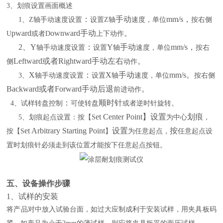
3
、划痕设置画面概述
：
手动
mm/s
，
1
、
Z
轴手动速度设置
设置
Z
轴
速度，单位
按右侧
pward
ownward
手动
。
U
或者
D
上下动作
2
、
Y
：
Y
手动
mm/s
，
轴手动速度设置
设置
轴
速度，单位
按右
Leftward
或者
Rightward
手动左右
。
侧
动作
X
：
X
手动
mm/s
。
3
、
轴手动速度设置
设置
轴
速度，单位
按右侧
Backward
或者
Forward
手动后退
。
前进动作
：
顺时针
4
、试样
转盘控制
可使转盘
或者逆时针旋转。
et Center Point
】设置
划痕
5
、划痕起点
设置：按
【
S
为中心
，
et Arbitrary Starting Point
设置
按
按【
S
】
为任意起点，
任意起点设
置时划痕针必须走到该位置才能按下任意起点按钮。
五
、
设备
操作步骤
1
、
试样的安装
将产品对中放入试验台面，如过大应制成利于安装试样，用夹具板码