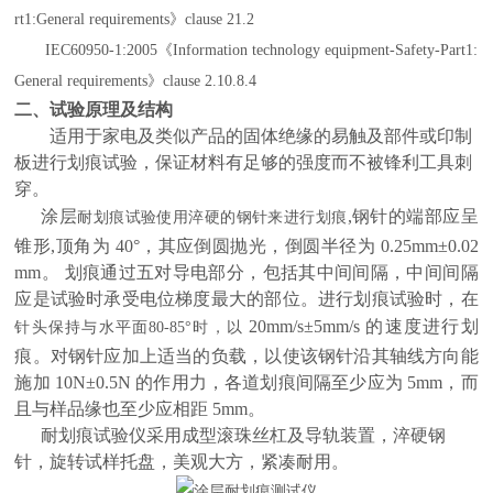
rt
1
:
General
requirements
》
clause 21.2
IEC60950-1:2005《Information technology equipment
-Safety-Part
1
:
General
requirements
》
clause
2.10.
8
.
4
二、试验原理及结构
适用于家电及类似产品的固体绝缘的易触及部件或印制
板进行划痕试验
，保证材料有足够的强度而不被锋利工具刺
穿
。
涂层
,钢针的端部应呈
耐划痕试验使用淬硬的钢针来进行划痕
锥形,顶角为 40°，其应倒圆抛光，倒圆半径为 0.25mm±0.02
mm。 划痕通过五对导电部分，包括其中间间隔，中间间隔
应是试验时承受电位梯度最大的部位。进行划痕试验时，在
20mm/s±5mm/s 的速度进行划
针头保持与水平面
80-85°时
，以
痕。对钢针应加上适当的负载，以使该钢针沿其轴线方向能
施加 10N±0.5N 的作用力，各道划痕间隔至少应为 5mm，而
且与样品缘也至少应相距 5mm。
耐划痕试验
仪采用成型滚珠丝杠及导轨装置，淬硬钢
针，旋转试样托盘，美观大方，紧凑耐用。