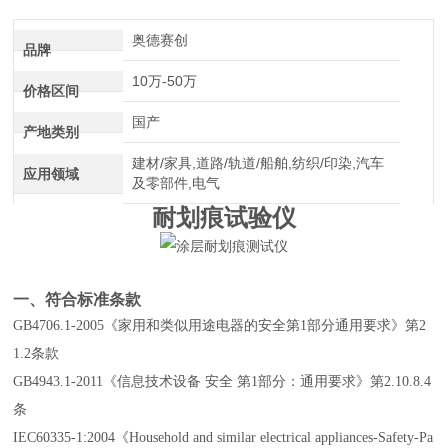
介绍
奥德赛创
品牌
10万-50万
价格区间
国产
产地类别
建材/家具,道路/轨道/船舶,纺织/印染,汽车
应用领域
及零部件,电气
耐划痕试验仪
一、符合
标准条款
GB4706.1-2005
《家用和类似用途电器的安全第
1
部分通用要求》第
2
1.2
条款
GB4943
.1-2011
《信息技术设备 安全 第
1
部分：通用要求》第
2.10.
8
.
4
条
IEC60335-1:2004
《
Household
and
similar
electrical
appliances-Safety-Pa