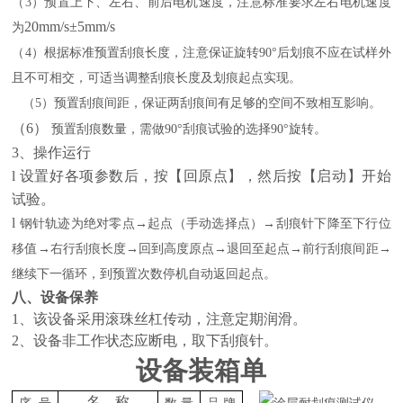
（
3）预置上下、左右、前后电机速度，注意标准要求左右电机速度
20mm/s±5mm/s
为
（
4）根据标准预置刮痕长度，注意保证旋转90°后划痕不应在试样外
且不可相交，可适当调整刮痕长度及划痕起点实现。
（
5）预置刮痕间距，保证两刮痕间有足够的空间不致相互影响。
（6）
预置刮痕数量，需做
90°刮痕试验的选择90°旋转。
3、操作运行
l
设置好各项参数后，按【回原点】，然后按【启动】开始
试验。
l
钢针轨迹为绝对零点
→起点（手动选择点）→刮痕针下降至下行位
移值→右行刮痕长度→回到高度原点→退回至起点→前行刮痕间距→
继续下一循环，到预置次数停机自动返回起点。
八、设备保养
1、该设备采用滚珠丝杠传动，注意定期润滑。
2、设备非工作状态应断电，取下刮痕针。
设备装箱单
名
称