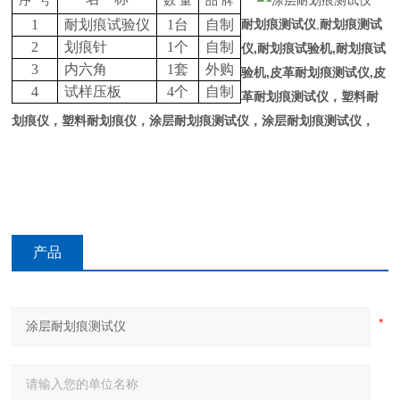
序
号
数
量
品
牌
1
耐划痕试验仪
1台
自制
耐划痕测试仪
,
耐划痕测试
2
划痕针
1
个
自制
仪,
耐划痕试验机
,
耐划痕试
3
内六角
1套
外购
验机,
皮革耐划痕测试仪
,
皮
4
试样压板
4个
自制
革耐划痕测试仪，
塑料耐
划痕仪
，
塑料耐划痕仪，
涂层耐划痕测试仪
，
涂层耐划痕测试仪
，
产品
咨询