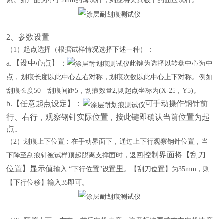
紧。如产品为小于
2mm的薄试样，则应将夹具板平的面压试样。
2、参数设置
（
1）起点选择（根据试样情况选择下述一种）：
a.【设中心点】：
此键为选择以转盘中心为中
点，划痕长度以此中心左右对称，划痕次数以此中心上下对称。例如
刮痕长度
50，刮痕间距5，刮痕数量2,则起点坐标为(X-25，Y5)。
b.【任意起点设定】：
可手动操作钢针前
行、右行，观察钢针实际位置，按此键即确认当前位置为起
点。
（
2）划痕上下位置：在手动界面下，通过上下行观察钢针位置，当
控制界面将
【刮刀
下降至刮痕针被试样顶起脱离支撑面时，返回
位置】显示
值
里
输入
“下行位置"设置
。【刮刀位置】为
35mm，则
【下行位移】输入35即可。