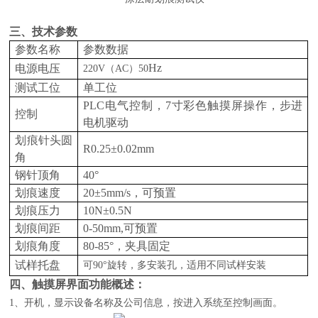
三、技术参数
参数名称
参数数据
Hz
电源电压
220V
（
AC
）
50
测试工位
单工位
PLC电气控制，7寸彩色触摸屏操作，步进
控制
电机驱动
划痕针头圆
R0.25±0.02mm
角
钢针顶角
40°
划痕速度
20±5mm/s，可预置
划痕压力
10N±0.5N
划痕间距
0-50mm,可预置
划痕角度
80-85°，夹具固定
试样托盘
可
90°旋转，多安装孔，适用不同试样安装
四、
触摸屏界面功能概述：
1
、开机，显示设备名称及公司信息，按进入系统至控制画面。