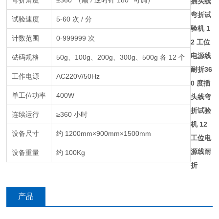
弯折角度
±360°（顺 / 逆时针 180° 可调）
插头线
弯折试
试验速度
5-60 次 / 分
验机 1
计数范围
0-999999 次
2 工位
电源线
砝码规格
50g、100g、200g、300g、500g 各 12 个
耐折
36
工作电源
AC220V/50Hz
0 度插
单工位功率
400W
头线弯
折试验
连续运行
≥360 小时
机 12
设备尺寸
约 1200mm×900mm×1500mm
工位电
源线耐
设备重量
约 100Kg
折
产品
咨询