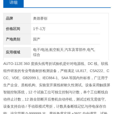
详细
介绍
品牌
奥德赛创
价格区间
1千-1万
产地类别
国产
电子/电池,航空航天,汽车及零部件,电气,
应用领域
综合
AUTO-112E 360 度插头线弯折试验机是针对电源线、DC 线、软线
组件研发的专业弯曲耐折检测设备，严格满足 UL817、CSA222、C
CC、VDE、GB2099.1、IEC884-1、SAA 等国内外标准，广泛用于
生产企业、质检机构、实验室开展线材耐久性测试。设备采用触摸屏
智能控制系统，12 个试验工位可独立控制与计数，单个工位断线自
动停止计数，12 路全部断开后整机自动停机，测试过程无需值守。
设备支持自动 / 手动双模式弯折，计数具备断线记忆与停电保存功
能，设定范围 0-999999 次。弯折角度实现 ±360° 自由调节，试验