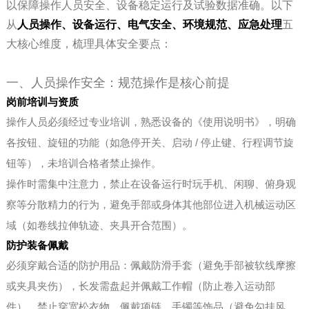
以保障操作人员安全、设备稳定运行及试验数据准确。以下
从
人员操作、设备运行、电气安全、环境规范、应急处理
五
大核心维度，梳理具体安全要点：
一、人员操作安全：规范操作是核心前提
岗前培训与资质
操作人员必须经过专业培训，熟悉设备的《使用说明书》，明确
各按钮、旋钮的功能（如急停开关、启动 / 停止键、行程调节旋
钮等），未培训合格者禁止操作。
操作时需集中注意力，禁止在设备运行时玩手机、闲聊、俯身观
察等分散精力的行为，避免手部或身体其他部位进入机械运动区
域（如卷线拉伸轨迹、夹具开合范围）。
防护装备佩戴
必须穿戴合适的防护用品：佩戴防滑手套（避免手部被软线摩擦
或夹具夹伤），长发需盘起并佩戴工作帽（防止卷入运动部
件），禁止穿宽松衣物、佩戴项链、手镯等饰品（避免勾挂风