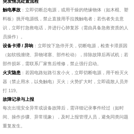
突发情况处置流程
触电事故
：立即切断总电源，或用干燥的绝缘物体（如木棍、塑
料板）挑开电源线，禁止直接用手拉拽触电者；若伤者失去意
识，立即打急救电话，并进行心肺复苏（需由具备急救资质的人
员操作）。
设备卡滞 / 异响
：立即按下急停开关，切断电源，检查卡滞原因
（如软线缠绕、异物堵塞、部件松动），排除故障后再试机；若
部件损坏，需联系厂家售后维修，禁止强行启动。
火灾隐患
：若因电路短路引发小火，立即切断电源，用干粉灭火
器（禁止用水，以免触电）灭火；火势扩大时，立即疏散人员并
打 119。
故障记录与上报
每次出现安全异常或设备故障后，需详细记录事件经过（如时
间、操作步骤、异常现象），及时上报管理人员，避免同类问题
重复发生。