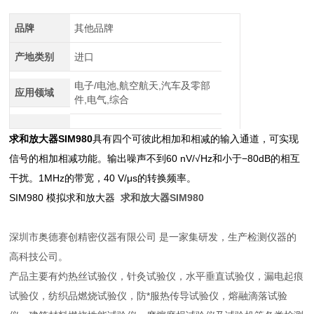
介绍
品牌
其他品牌
产地类别
进口
电子/电池,航空航天,汽车及零部
应用领域
件,电气,综合
求和放大器SIM980
具有四个可彼此相加和相减的输入通道，可实现
信号的相加相减功能。输出噪声不到60 nV/√Hz和小于−80dB的相互
干扰。1MHz的带宽，40 V/μs的转换频率。
SIM980 模拟求和放大器
求和放大器SIM980
深圳市奥德赛创精密仪器有限公司 是一家集研发，生产检测仪器的
高科技公司。
产品主要有灼热丝试验仪，针灸试验仪，水平垂直试验仪，漏电起痕
试验仪，纺织品燃烧试验仪，防*服热传导试验仪，熔融滴落试验