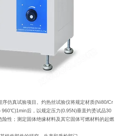
源程序仿真试验项目。灼热丝试验仪将规定材质(Ni80/Cr
0℃)1min后，以规定压力(0.95N)垂直灼烫试品30
危险性；测定固体绝缘材料及其它固体可燃材料的起燃