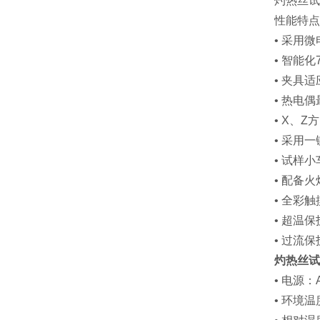
灼热丝
性能特点
• 采用
• 智能
• 夹具
• 热电偶
• X、
• 采用
• 试样
• 配备
• 全彩
• 超温
• 过流
灼热丝试
• 电源：
• 环境温