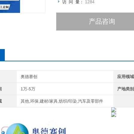
访 问 量：
1284
产品咨询
奥德赛创
应用领
间
1万-5万
产地类
域
其他,环保,建材/家具,纺织/印染,汽车及零部件