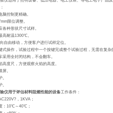
试验仪适用于照明设备、低压电器、电工仪表、等电工电子产品
：
微电脑控制更精确。
化7mm限位调整。
适应各种形状尺寸试样。
最高耐温1300℃。
Z方向自由移动，方便客户进行试样定位。
一键式操作，试验过程中一个按键完成整个试验过程，无需在复杂
小车采用全封闭结构，不会翻车。
火焰高度尺，方便观察火焰的高度。
触摸屏。
保护。
保护。
验仪用于评估材料阻燃性能的设备
工作条件：
AC220V?，1KVA；
度：10℃～40℃；