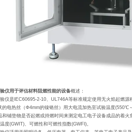
验仪用于评估材料阻燃性能的设备
概述：
验仪是IEC60695-2-10、UL746A等标准规定使用无火焰起燃
形状的电热丝（Φ4mm的镍铬丝）用大电流加热至试验温度(550℃～96
品和铺垫物是否起燃或持燃时间来测定电工电子设备成品的着火
温度(GWIT)、可燃性和可燃性指数(GWFI)。