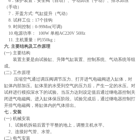
6．保护装置：安全阀（自动）、手动卸压（手动）、排水卸压
（手动）
7．开盖方式: 气缸提升（气动）
8. 试样工位：17个挂钩
9. 时间控制：0-99Min(可调)
10.电源功率： 100W 单相AC220V 50Hz
11. 主机重量：约350kg；
六. 主要结构及工作原理
(一) 主要结构
装置主要是由试验缸、升降气缸装置、控制系统、气动系统等组
成。
(二) 工作原理
压缩空气通过调压阀调节压力、打开进气电磁阀进入缸体，对
缸体内部加压。缸体里的水受到空气的压力后，产生一定的水压。对
试样进行模拟深水下的试验。当压力达到设定值后通过继电器控制关
闭进气电磁阀。进入缸体保压阶段。试验完成后，通过继电器控制打
开排气电磁阀，将缸体内的气体排出。
七．安装
(一) 机械安装
1、试验机拆箱后置于平整的地上，调整主机水平。
2、连接好气管、水管。
(二) 电气安装