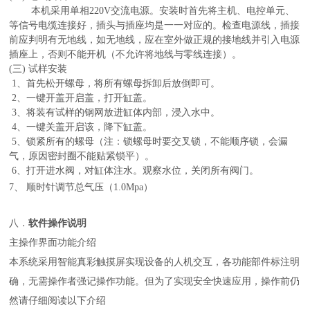
本机采用单相220V交流电源。安装时首先将主机、电控单元、
等信号电缆连接好，插头与插座均是一一对应的。检查电源线，插接
前应判明有无地线，如无地线，应在室外做正规的接地线并引入电源
插座上，否则不能开机（不允许将地线与零线连接）。
(三) 试样安装
1、首先松开螺母，将所有螺母拆卸后放倒即可。
2、一键开盖开启盖，打开缸盖。
3、将装有试样的钢网放进缸体内部，浸入水中。
4、一键关盖开启该，降下缸盖。
5、锁紧所有的螺母（注：锁螺母时要交叉锁，不能顺序锁，会漏
气，原因密封圈不能贴紧锁平）。
6、打开进水阀，对缸体注水。观察水位，关闭所有阀门。
7、
顺时针调节总气压
（1.0Mpa）
八．
软件操作说明
主操作界面功能介绍
本系统采用智能真彩触摸屏实现设备的人机交互，各功能部件标注明
确，无需操作者强记操作功能。但为了实现安全快速应用，操作前仍
然请仔细阅读以下介绍