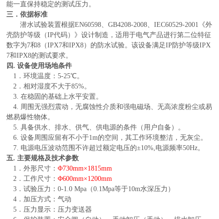
能一直保持稳定的测试压力。
三．依据标准
潜水试验装置根据EN60598、GB4208-2008、IEC60529-2001《外
壳防护等级（IP代码）》设计制造，适用于电气产品进行第二位特征
数字为7和8（IPX7和IPX8）的防水试验。该设备满足IP防护等级IPX
7和IPX8的测试要求。
四. 设备使用场地条件
1．环境温度：5-25℃。
2．相对湿度不大于85%。
3. 在稳固的基础上水平安置。
4. 周围无强烈震动，无腐蚀性介质和强电磁场、无高浓度粉尘或易
燃易爆性物体。
5. 具备供水、排水、供气、供电源的条件（用户自备）。
6. 设备周围应留有不小于1m的空间，其工作环境整洁，无灰尘。
7. 电源电压波动范围不许超过额定电压的±10%,电源频率50Hz。
五. 主要规格及技术参数
1．外形尺寸：
Φ730mm×1815mm
2．工作尺寸：
Φ600mm×1200mm
3．试验压力：0-1.0 Mpa（0.1Mpa等于10m水深压力）
4．加压方式：气动
5．压力显示：压力变送器