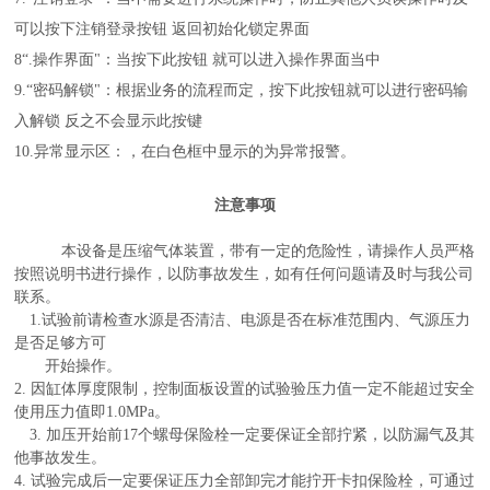
可以按下注销登录按钮 返回初始化锁定界面
8“.操作界面"：当按下此按钮 就可以进入操作界面当中
9.“密码解锁"：根据业务的流程而定，按下此按钮就可以进行密码输
入解锁 反之不会显示此按键
10.异常显示区：，在白色框中显示的为异常报警。
注意事项
本设备是压缩气体装置，带有一定的危险性，请操作人员严格
按照说明书进行操作，以防事故发生，如有任何问题请及时与我公司
联系。
1.试验前请检查水源是否清洁、电源是否在标准范围内、气源压力
是否足够方可
开始操作。
2. 因缸体厚度限制，控制面板设置的试验验压力值
一定不能
超过安全
使用压力值即
1.0MPa。
3. 加压开始前17个
螺母保险栓一定要保证
全部
拧紧，以防漏气及其
他事故发生。
4. 试验完成后一定要保证压力全部卸完才能拧开卡扣保险栓，可通过