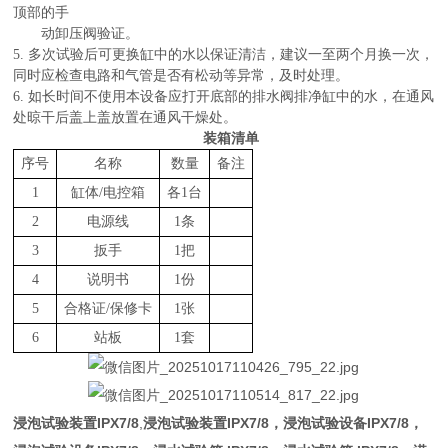
顶部的手
动卸压阀验证。
5. 多次试验后可更换缸中的水以保证清洁，建议一至两个月换一次，
同时应检查电路和气管是否有松动等异常，及时处理。
6. 如长时间不使用本设备应打开底部的排水阀排净缸中的水，在通风
处晾干后盖上盖放置在通风干燥处。
装箱清单
序号
名称
数量
备注
1
缸体/电控箱
各1台
2
电源线
1条
3
扳手
1把
4
说明书
1份
5
合格证/保修卡
1张
6
站板
1套
浸泡试验装置IPX7/8
,
浸泡试验装置IPX7/8，
浸泡试验设备IPX7/8
，