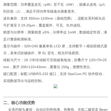
测量范围：功率覆盖皮瓦（pW）至千瓦（kW），能量从皮焦（pJ）
到百焦（J），满足不同功率等级激光测量需求。
波长兼容：支持 350nm-1100nm（基础范围），适配全系列探头后
可扩展至 0.19-20μm，覆盖紫外、可见、红外波段。
精度与分辨率：测量精度 ±5%，分辨率达 1mW，数据稳定性强，满
足计量级检测标准。
显示与操作：320×240 像素单色 LCD 屏，支持数字 + 模拟双模式显
示，菜单式软键操作，带 EL 背光，暗光环境易用。
续航与尺寸：18 小时长续航可充电镍氢电池，折叠尺寸 120×70×25
mm，展开 208×110×43mm，重量仅 150g，便携性突出。
接口配置：标配 USB/RS-232 接口，支持 StarCom PC 软件联动，
实现数据导出与远程控制。
二、核心功能优势
全系列探头兼容：自动识别热电堆、热释电、光电二极管及 BeamT