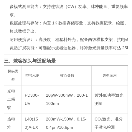
多模式测量能力：支持连续波（CW）功率、脉冲能量、重复频率脉冲
求。
数据处理与存储：内置 1K 数据存储容量，支持数据记录、绘图、统计
模式数据导出。
耐用便携设计：高强度工程塑料外壳，配备两级模拟支架，抗电磁
灵活扩展功能：可选配示波器适配器，脉冲激光测量频率可达 25k
三、兼容探头与适配场景
探头类
型号示例
核心参数
典型应用
型
光电
PD300-
20pW-300mW，200-1
紫外低功率激光
二极
UV
100nm
测量
管
热电
L40(15
200mW-150W，0.15-
CO₂激光、准分
堆
0)A-EX
0.4μm/10.6μm
子激光检测