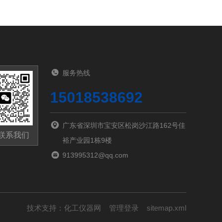
服务热线
15018538692
广东省深圳市宝安区松岗沙江路162号佳
联系我们
裕产业园1栋9楼
913995312@qq.com
技术支持：
化工仪器网
管理登录
sitemap.xml