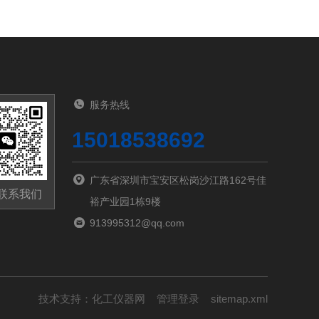
服务热线
15018538692
广东省深圳市宝安区松岗沙江路162号佳
联系我们
裕产业园1栋9楼
913995312@qq.com
技术支持：
化工仪器网
管理登录
sitemap.xml