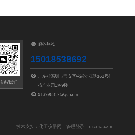
服务热线
15018538692
广东省深圳市宝安区松岗沙江路162号佳
联系我们
裕产业园1栋9楼
913995312@qq.com
技术支持：
化工仪器网
管理登录
sitemap.xml