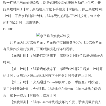
数一栏显示当前燃烧次数，反复燃烧5次后燃烧器自动停止供气，开
始余焰时间t1计时，余焰熄灭后按下手控盒计时按钮，停止余焰时间t
1计时，开启余灼时间t2计时，试样无灼热后按下计时按钮，停止余
灼时间t2计时，结束试验。
Ø
H
BF
此界面为
HBF
试验界面，界面操作按钮请参考
5
0W_HB
试验界面
有关操作按钮的说明，下面对数据进行详细说明。
【施焰计时】：试验启动状态下，感应到计时限位后燃烧器施焰
时间。
【第一计时】：试验启动状态下，感应到计时限位后第一计时开
始计时，火焰到达
60mm标线时按下手控盒计时按钮停止计时。
【第二计时】：火焰通过
25mm标线时，按下手控盒计时按钮，
第二计时开始计时，火焰到达125标线或在60mm-125mm标线之间熄
灭，按下手控盒计时按钮，结束计时
【燃烧距离】：试样
25mm标线后损坏的长度，手动测量后填入