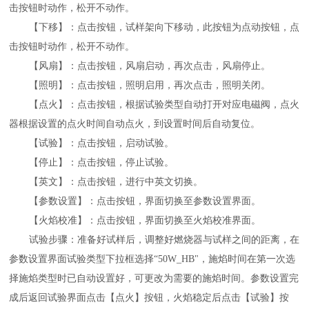
击按钮时动作，松开不动作。
【下移】：点击按钮，试样架向下移动，此按钮为点动按钮，点
击按钮时动作，松开不动作。
【风扇】：点击按钮，风扇启动，再次点击，风扇停止。
【照明】：点击按钮，照明启用，再次点击，照明关闭。
【点火】：点击按钮，
根据
试验
类型
自动打开
对应
电磁阀，
点火
器
根据设置的点火时间自动点火，到设置时间后自动复位。
【试验】：点击按钮，启动试验。
【停止】：点击按钮，停止试验。
【英文】：点击按钮，进行中英文切换。
【参数设置】：点击按钮，界面切换至参数设置界面。
【火焰校准】：点击按钮，界面切换至火焰校准界面。
试验步骤：准备好试样后，调整好燃烧器与试样之间的距离，在
参数设置界面试验类型下拉框选择
“
50
W_HB
"，施焰时间在第一次选
择施焰类型时已自动设置好，可更改为需要的施焰时间。参数设置完
成后返回试验界面点击【点火】按钮，火焰稳定后点击【试验】按