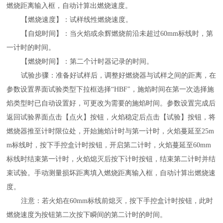
燃烧距离输入框，自动计算出燃烧速度。
【燃烧速度】：试样线性燃烧速度。
【自熄时间】：当火焰或余辉燃烧前沿未超过
60mm标线时，第
一计时的时间。
【燃烧时间】：第二个计时器记录的时间。
试验步骤：准备好试样后，调整好燃烧器与试样之间的距离，在
参数设置界面试验类型下拉框选择
“
HBF
"，施焰时间在第一次选择施
焰类型时已自动设置好，可更改为需要的施焰时间。参数设置完成后
返回试验界面点击【点火】按钮，火焰稳定后点击【试验】按钮，将
燃烧器推至计时限位处，开始施焰计时与第一计时，火焰蔓延至25m
m标线时，按下手控盒计时按钮，开启第二计时，火焰蔓延至60mm
标线时结束第一计时，火焰熄灭后按下计时按钮，结束第二计时并结
束试验。手动测量损坏距离填入燃烧距离输入框，自动计算出燃烧速
度。
注意：若火焰在
60mm标线前熄灭，按下手控盒计时按钮，此时
燃烧速度为按钮第二次按下瞬间的第二计时的时间。