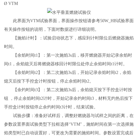
Ø
V
TM
此界面为
VTM
试验界面，界面操作按钮请参考
5
0W_HB
试验界面
有关操作按钮的说明，下面对数据进行详细说明。
【施焰计时】：试验启动状态下，感应到计时限位后燃烧器施焰
时间。
【余焰时间
t1】：第一次施焰3s后，移开燃烧器开始记录余焰时
间t1，余焰熄灭后将燃烧器移回计时限位处停止余焰时间t1计时。
【余焰时间
t2】：第二次施焰3s后，开始记录余焰时间t2，余焰
熄灭后按下手控盒计时按钮，停止余焰时间t2。
【余灼时间
t3】：第二次施焰3s后，余焰熄灭按下手控盒计时按
钮 ，停止余焰时间t2计时，开始记录余灼时间t3，材料无灼热后按下
手控盒计时按钮停止余灼时间t3计时，结束试验。
试验步骤：准备好试样后，调整好燃烧器与试样之间的距离，在
参数设置界面试验类型下拉框选择
“
VTM
"，施焰时间在第一次选择施
焰类型时已自动设置好，可更改为需要的施焰时间。参数设置完成后