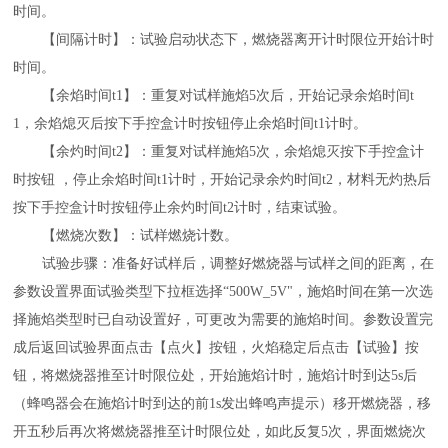
时间。
【间隔计时】：试验启动状态下，燃烧器离开计时限位开始计时
时间。
【余焰时间
t1】：重复对试样施焰5次后，开始记录余焰时间t
1，余焰熄灭后按下手控盒计时按钮停止余焰时间t1计时。
【余灼时间
t2】：重复对试样施焰5次，余焰熄灭按下手控盒计
时按钮 ，停止余焰时间t1计时，开始记录余灼时间t2，材料无灼热后
按下手控盒计时按钮停止余灼时间t2计时，结束试验。
【燃烧次数】：试样燃烧计数。
试验步骤：准备好试样后，调整好燃烧器与试样之间的距离，在
参数设置界面试验类型下拉框选择
“500
W_5V
"，施焰时间在第一次选
择施焰类型时已自动设置好，可更改为需要的施焰时间。参数设置完
成后返回试验界面点击【点火】按钮，火焰稳定后点击【试验】按
钮，将燃烧器推至计时限位处，开始施焰计时，施焰计时到达5s后
（蜂鸣器会在施焰计时到达的前1s发出蜂鸣声提示）移开燃烧器，移
开五秒后再次将燃烧器推至计时限位处，如此反复5次，界面燃烧次