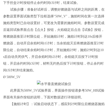
下手控盒计时按钮停止余灼时间t3计时，结束试验。
试验步骤：准备好试样后，调整好燃烧器与试样之间的距离，在
参数设置界面试验类型下拉框选择
“50
W_V
"，施焰时间在第一次选择
施焰类型时已自动设置好，可更改为需要的施焰时间。参数设置完成
后返回试验界面点击【点火】按钮，火焰稳定后点击【试验】按钮，
将燃烧器推至计时限位处，开始施焰计时，施焰计时到达10s后移开
燃烧器，自动开启余焰时间t1计时；当余焰熄灭后将燃烧器推至计时
限位处，自动结束余焰时间t1计时，开始施焰计时，施焰计时到达10
s后自动关闭供气，开启余焰时间t2计时，余焰熄灭后按下计时按
钮，开启余灼时间t3计时，材料无灼热后按下计时按钮，停止余灼时
间t3计时并结束施焰。
Ø
500
W_5V
此界面为
500
W
_
5V
试验界面，界面操作按钮请参考
5
0W_HB
试验
界面有关操作按钮的说明，下面对数据进行详细说明。
【施焰计时】：试验启动状态下，感应到计时限位后燃烧器施焰