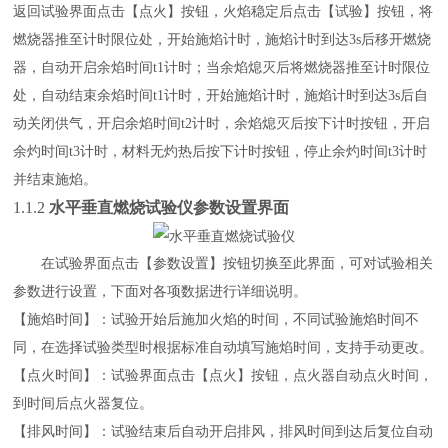
返回试验界面点击【点火】按钮，火焰稳定后点击【试验】按钮，将
燃烧器推至计时限位处，开始施焰计时，施焰计时到达3s后移开燃烧
器，自动开启余焰时间t1计时；当余焰熄灭后将燃烧器推至计时限位
处，自动结束余焰时间t1计时，开始施焰计时，施焰计时到达3s后自
动关闭供气，开启余焰时间t2计时，余焰熄灭后按下计时按钮，开启
余灼时间t3计时，材料无灼热后按下计时按钮，停止余灼时间t3计时
并结束施焰。
1.1.2
水平垂直燃烧试验仪
参数设置界面
在试验界面点击【参数设置】按钮切换至此界面，可对试验相关
参数进行设置，下面对各项数据进行详细说明。
【
施焰时间
】：试验开始后施加火焰的时间，不同试验施焰时间不
同，在选择试验类型时根据标准自动填写施焰时间，支持手动更改。
【点火时间】：试验界面点击【点火】按钮，点火器自动点火时间，
到时间后点火器复位。
【排风时间】：试验结束后自动开启排风，排风时间到达后复位自动