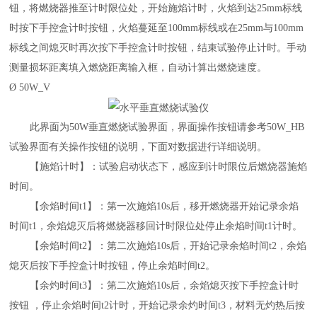
钮，将燃烧器推至计时限位处，开始施焰计时，火焰到达25mm标线
时按下手控盒计时按钮，火焰蔓延至100mm标线或在25mm与100mm
标线之间熄灭时再次按下手控盒计时按钮，结束试验停止计时。手动
测量损坏距离填入燃烧距离输入框，自动计算出燃烧速度。
Ø
50
W_V
此界面为
50
W
垂直燃烧试验界面，界面操作按钮请参考
5
0W_HB
试验界面有关操作按钮的说明，下面对数据进行详细说明。
【施焰计时】：试验启动状态下，感应到计时限位后燃烧器施焰
时间。
【余焰时间
t1】：第一次施焰10s后，移开燃烧器开始记录余焰
时间t1，余焰熄灭后将燃烧器移回计时限位处停止余焰时间t1计时。
【余焰时间
t2】：第二次施焰10s后，开始记录余焰时间t2，余焰
熄灭后按下手控盒计时按钮，停止余焰时间t2。
【余灼时间
t3】：第二次施焰10s后，余焰熄灭按下手控盒计时
按钮 ，停止余焰时间t2计时，开始记录余灼时间t3，材料无灼热后按