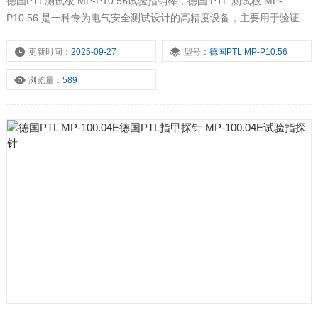
德国PTL测试板 MP-P10.56试验指销棒，德国 PTL 测试板 MP-
P10.56 是一种专为电气安全测试设计的高精度设备，主要用于验证电
气设备的防触电保护性能和绝缘可靠性。其设计严格遵循国际标准
（如 IEC 61032、VDE 0470），适用于家用电器、工业设备、电子元
更新时间：
2025-09-27
型号：
德国PTL MP-P10.56
件等领域的合规性检测。
浏览量：
589